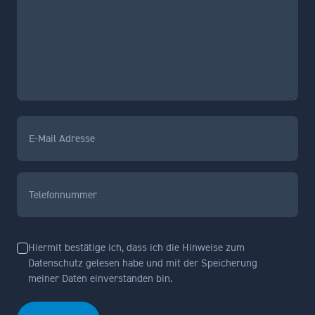
(erforderlich)
E-
Mail
Adresse
(erforderlich)
Telefonnummer
(erforderlich)
Ohne
Hiermit bestätige ich, dass ich die Hinweise zum
Datenschutz gelesen habe und mit der Speicherung
Titel
meiner Daten einverstanden bin.
(erforderlich)